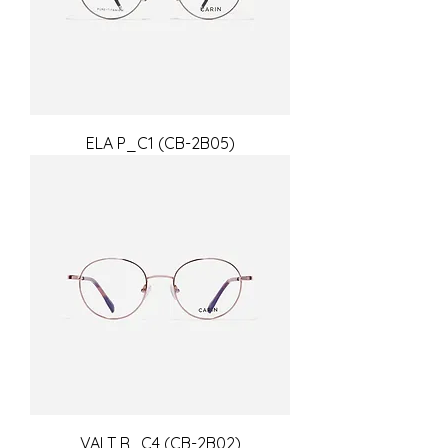
ELA P_C1 (CB-2B05)
VALT R_C4 (CB-2B02)